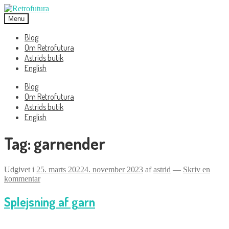
Spring
Spring
til
til
Menu
navigation
indhold
Blog
Om Retrofutura
Astrids butik
English
Blog
Om Retrofutura
Astrids butik
English
Tag:
garnender
Udgivet i
25. marts 2022
4. november 2023
af
astrid
—
Skriv en
kommentar
Splejsning af garn