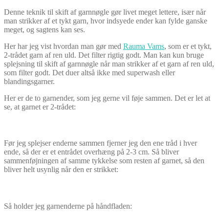
Denne teknik til skift af garnnøgle gør livet meget lettere, især når
man strikker af et tykt garn, hvor indsyede ender kan fylde ganske
meget, og sagtens kan ses.
Her har jeg vist hvordan man gør med
Rauma Vams
, som er et tykt,
2-trådet garn af ren uld. Det filter rigtig godt. Man kan kun bruge
splejsning til skift af garnnøgle når man strikker af et garn af ren uld,
som filter godt. Det duer altså ikke med superwash eller
blandingsgarner.
Her er de to garnender, som jeg gerne vil føje sammen. Det er let at
se, at garnet er 2-trådet:
Før jeg splejser enderne sammen fjerner jeg den ene tråd i hver
ende, så der er et entrådet overhæng på 2-3 cm. Så bliver
sammenføjningen af samme tykkelse som resten af garnet, så den
bliver helt usynlig når den er strikket:
Så holder jeg garnenderne på håndfladen: