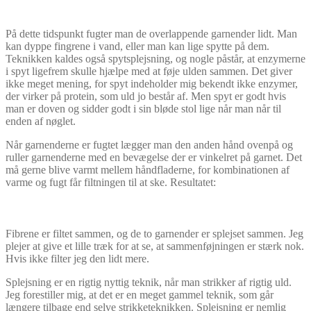
På dette tidspunkt fugter man de overlappende garnender lidt. Man
kan dyppe fingrene i vand, eller man kan lige spytte på dem.
Teknikken kaldes også spytsplejsning, og nogle påstår, at enzymerne
i spyt ligefrem skulle hjælpe med at føje ulden sammen. Det giver
ikke meget mening, for spyt indeholder mig bekendt ikke enzymer,
der virker på protein, som uld jo består af. Men spyt er godt hvis
man er doven og sidder godt i sin bløde stol lige når man når til
enden af nøglet.
Når garnenderne er fugtet lægger man den anden hånd ovenpå og
ruller garnenderne med en bevægelse der er vinkelret på garnet. Det
må gerne blive varmt mellem håndfladerne, for kombinationen af
varme og fugt får filtningen til at ske. Resultatet:
Fibrene er filtet sammen, og de to garnender er splejset sammen. Jeg
plejer at give et lille træk for at se, at sammenføjningen er stærk nok.
Hvis ikke filter jeg den lidt mere.
Splejsning er en rigtig nyttig teknik, når man strikker af rigtig uld.
Jeg forestiller mig, at det er en meget gammel teknik, som går
længere tilbage end selve strikketeknikken. Splejsning er nemlig