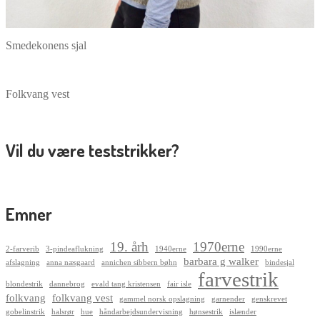
Smedekonens sjal
Folkvang vest
Vil du være teststrikker?
Emner
19. årh
1970erne
2-farverib
3-pindeaflukning
1940erne
1990erne
barbara g walker
afslagning
anna næsgaard
annichen sibbern bøhn
bindesjal
farvestrik
blondestrik
dannebrog
evald tang kristensen
fair isle
folkvang
folkvang vest
gammel norsk opslagning
garnender
genskrevet
gobelinstrik
halsrør
hue
håndarbejdsundervisning
hønsestrik
islænder