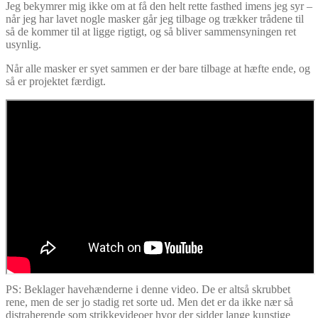
Jeg bekymrer mig ikke om at få den helt rette fasthed imens jeg syr –
når jeg har lavet nogle masker går jeg tilbage og trækker trådene til
så de kommer til at ligge rigtigt, og så bliver sammensyningen ret
usynlig.
Når alle masker er syet sammen er der bare tilbage at hæfte ende, og
så er projektet færdigt.
PS: Beklager havehænderne i denne video. De er altså skrubbet
rene, men de ser jo stadig ret sorte ud. Men det er da ikke nær så
distraherende som strikkevideoer hvor der sidder lange kunstige