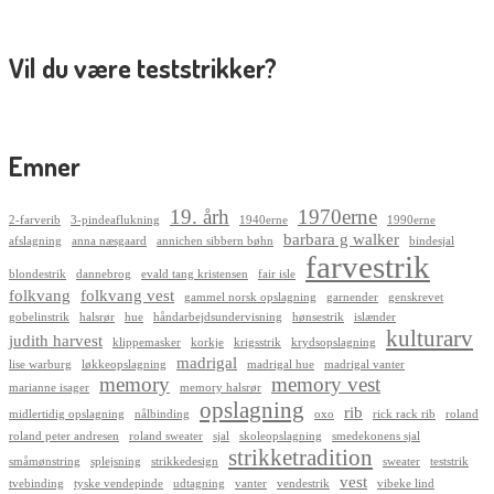
Vil du være teststrikker?
Emner
19. årh
1970erne
2-farverib
3-pindeaflukning
1940erne
1990erne
barbara g walker
afslagning
anna næsgaard
annichen sibbern bøhn
bindesjal
farvestrik
blondestrik
dannebrog
evald tang kristensen
fair isle
folkvang
folkvang vest
gammel norsk opslagning
garnender
genskrevet
gobelinstrik
halsrør
hue
håndarbejdsundervisning
hønsestrik
islænder
kulturarv
judith harvest
klippemasker
korkje
krigsstrik
krydsopslagning
madrigal
lise warburg
løkkeopslagning
madrigal hue
madrigal vanter
memory
memory vest
marianne isager
memory halsrør
opslagning
rib
midlertidig opslagning
nålbinding
oxo
rick rack rib
roland
roland peter andresen
roland sweater
sjal
skoleopslagning
smedekonens sjal
strikketradition
småmønstring
splejsning
strikkedesign
sweater
teststrik
vest
tvebinding
tyske vendepinde
udtagning
vanter
vendestrik
vibeke lind