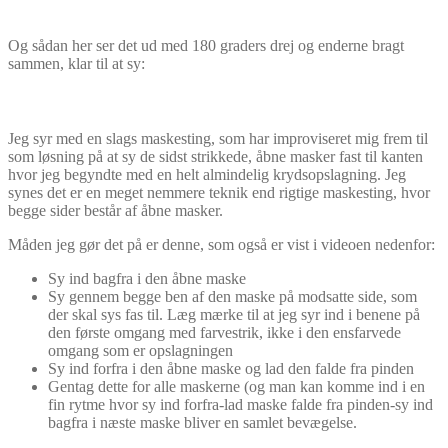
Og sådan her ser det ud med 180 graders drej og enderne bragt
sammen, klar til at sy:
Jeg syr med en slags maskesting, som har improviseret mig frem til
som løsning på at sy de sidst strikkede, åbne masker fast til kanten
hvor jeg begyndte med en helt almindelig krydsopslagning. Jeg
synes det er en meget nemmere teknik end rigtige maskesting, hvor
begge sider består af åbne masker.
Måden jeg gør det på er denne, som også er vist i videoen nedenfor:
Sy ind bagfra i den åbne maske
Sy gennem begge ben af den maske på modsatte side, som
der skal sys fas til. Læg mærke til at jeg syr ind i benene på
den første omgang med farvestrik, ikke i den ensfarvede
omgang som er opslagningen
Sy ind forfra i den åbne maske og lad den falde fra pinden
Gentag dette for alle maskerne (og man kan komme ind i en
fin rytme hvor sy ind forfra-lad maske falde fra pinden-sy ind
bagfra i næste maske bliver en samlet bevægelse.