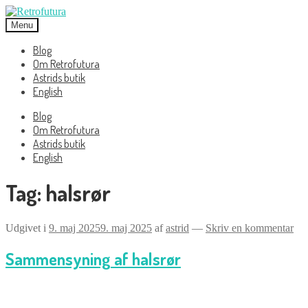
Spring
Spring
til
til
Menu
navigation
indhold
Blog
Om Retrofutura
Astrids butik
English
Blog
Om Retrofutura
Astrids butik
English
Tag:
halsrør
Udgivet i
9. maj 2025
9. maj 2025
af
astrid
—
Skriv en kommentar
Sammensyning af halsrør