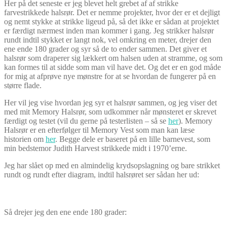
Her på det seneste er jeg blevet helt grebet af af strikke
farvestrikkede halsrør. Det er nemme projekter, hvor der er et dejligt
og nemt stykke at strikke ligeud på, så det ikke er sådan at projektet
er færdigt nærmest inden man kommer i gang. Jeg strikker halsrør
rundt indtil stykket er langt nok, vel omkring en meter, drejer den
ene ende 180 grader og syr så de to ender sammen. Det giver et
halsrør som draperer sig lækkert om halsen uden at stramme, og som
kan formes til at sidde som man vil have det. Og det er en god måde
for mig at afprøve nye mønstre for at se hvordan de fungerer på en
større flade.
Her vil jeg vise hvordan jeg syr et halsrør sammen, og jeg viser det
med mit Memory Halsrør, som udkommer når mønsteret er skrevet
færdigt og testet (vil du gerne på testerlisten – så se
her
). Memory
Halsrør er en efterfølger til Memory Vest som man kan læse
historien om
her
. Begge dele er baseret på en lille barnevest, som
min bedstemor Judith Harvest strikkede midt i 1970’erne.
Jeg har slået op med en almindelig krydsopslagning og bare strikket
rundt og rundt efter diagram, indtil halsrøret ser sådan her ud:
Så drejer jeg den ene ende 180 grader: