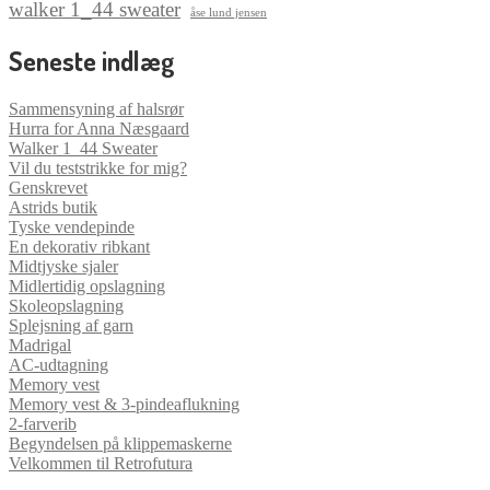
walker 1_44 sweater
åse lund jensen
Seneste indlæg
Sammensyning af halsrør
Hurra for Anna Næsgaard
Walker 1_44 Sweater
Vil du teststrikke for mig?
Genskrevet
Astrids butik
Tyske vendepinde
En dekorativ ribkant
Midtjyske sjaler
Midlertidig opslagning
Skoleopslagning
Splejsning af garn
Madrigal
AC-udtagning
Memory vest
Memory vest & 3-pindeaflukning
2-farverib
Begyndelsen på klippemaskerne
Velkommen til Retrofutura