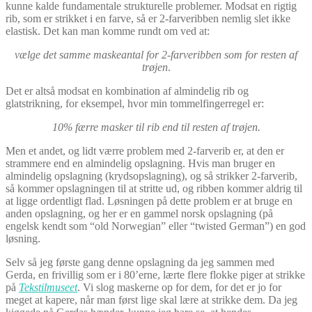
kunne kalde fundamentale strukturelle problemer. Modsat en rigtig
rib, som er strikket i en farve, så er 2-farveribben nemlig slet ikke
elastisk. Det kan man komme rundt om ved at:
vælge det samme maskeantal for 2-farveribben som for resten af
trøjen
.
Det er altså modsat en kombination af almindelig rib og
glatstrikning, for eksempel, hvor min tommelfingerregel er:
10% færre masker til rib end til resten af trøjen.
Men et andet, og lidt værre problem med 2-farverib er, at den er
strammere end en almindelig opslagning. Hvis man bruger en
almindelig opslagning (krydsopslagning), og så strikker 2-farverib,
så kommer opslagningen til at stritte ud, og ribben kommer aldrig til
at ligge ordentligt flad. Løsningen på dette problem er at bruge en
anden opslagning, og her er en gammel norsk opslagning (på
engelsk kendt som “old Norwegian” eller “twisted German”) en god
løsning.
Selv så jeg første gang denne opslagning da jeg sammen med
Gerda, en frivillig som er i 80’erne, lærte flere flokke piger at strikke
på
Tekstilmuseet
. Vi slog maskerne op for dem, for det er jo for
meget at kapere, når man først lige skal lære at strikke dem. Da jeg