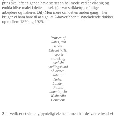
prins skal efter sigende have startet en hel mode ved at vise sig og
endda blive malet i dette antræk (før var strikketrøjer fattige
arbejdere og fiskeres tøj!) Men mere om det en anden gang – her
bruger vi ham bare til at sige, at 2-farveribben tilsyneladende dukker
op mellem 1850 og 1925.
Prinsen af
Wales, den
senere
Edvard VIII,
i sporty
antræk og
med sin
yndlingshund
på armen,
John St
Helier
Lander,
Public
domain, via
Wikimedia
Commons
2-farverib er et virkelig pynteligt element, men har desværre hvad vi