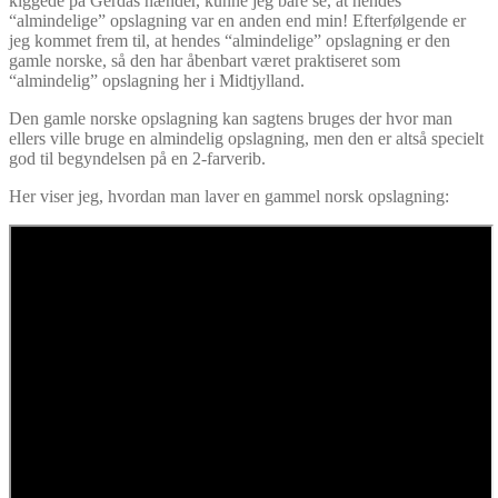
kiggede på Gerdas hænder, kunne jeg bare se, at hendes
“almindelige” opslagning var en anden end min! Efterfølgende er
jeg kommet frem til, at hendes “almindelige” opslagning er den
gamle norske, så den har åbenbart været praktiseret som
“almindelig” opslagning her i Midtjylland.
Den gamle norske opslagning kan sagtens bruges der hvor man
ellers ville bruge en almindelig opslagning, men den er altså specielt
god til begyndelsen på en 2-farverib.
Her viser jeg, hvordan man laver en gammel norsk opslagning: