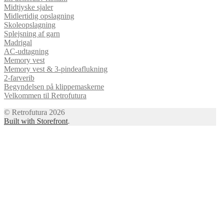
Midtjyske sjaler
Midlertidig opslagning
Skoleopslagning
Splejsning af garn
Madrigal
AC-udtagning
Memory vest
Memory vest & 3-pindeaflukning
2-farverib
Begyndelsen på klippemaskerne
Velkommen til Retrofutura
© Retrofutura 2026
Built with Storefront
.