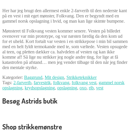
Her har jeg brugt den allermest enkle 2-farverib til den nederste kant
på en vest i mit eget mønster, Folkvang. Den er begyndt med en
gammel norsk opslagning i hvid, og man kan lige skimte bumpene.
Mønsteret til Folkvang vesten kommer senere. Vesten på billedet
ovenover var min prototype, og var næsten færdig da den kom ud
for et uheld. Kort fortalt var vesten i en strikkepose i min bil sammen
med en helt fyldt termokande med te, som væltede. Vesten opsugede
al teen, og pletten dækker ca. halvdelen af vesten og kan ikke
komme af! Så lige nu strikker jeg nogle andre ting, for lige at få
katastrofen på afstand… men jeg vender tilbage til den når jeg finder
den mentale styrke.
Kategorier:
Baggrund
,
Mit design
,
Strikketeknikker
Tags:
2-farverib
,
farvestrik
,
folkvang
,
folkvang vest
,
gammel norsk
opslagning
,
krydsopslagning
,
opslagning
,
oxo
,
rib
,
vest
Besøg Astrids butik
Shop strikkemønstre