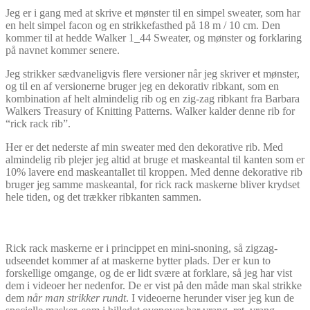
Jeg er i gang med at skrive et mønster til en simpel sweater, som har
en helt simpel facon og en strikkefasthed på 18 m / 10 cm. Den
kommer til at hedde Walker 1_44 Sweater, og mønster og forklaring
på navnet kommer senere.
Jeg strikker sædvaneligvis flere versioner når jeg skriver et mønster,
og til en af versionerne bruger jeg en dekorativ ribkant, som en
kombination af helt almindelig rib og en zig-zag ribkant fra Barbara
Walkers Treasury of Knitting Patterns. Walker kalder denne rib for
“rick rack rib”.
Her er det nederste af min sweater med den dekorative rib. Med
almindelig rib plejer jeg altid at bruge et maskeantal til kanten som er
10% lavere end maskeantallet til kroppen. Med denne dekorative rib
bruger jeg samme maskeantal, for rick rack maskerne bliver krydset
hele tiden, og det trækker ribkanten sammen.
Rick rack maskerne er i princippet en mini-snoning, så zigzag-
udseendet kommer af at maskerne bytter plads. Der er kun to
forskellige omgange, og de er lidt svære at forklare, så jeg har vist
dem i videoer her nedenfor. De er vist på den måde man skal strikke
dem
når man strikker rundt
. I videoerne herunder viser jeg kun de