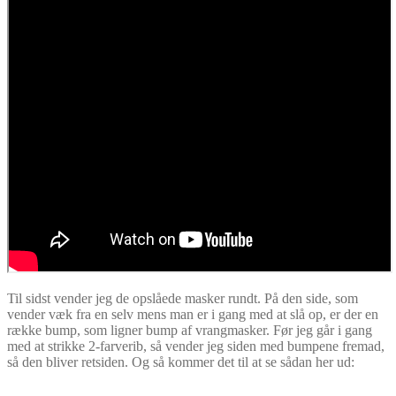
Til sidst vender jeg de opslåede masker rundt. På den side, som
vender væk fra en selv mens man er i gang med at slå op, er der en
række bump, som ligner bump af vrangmasker. Før jeg går i gang
med at strikke 2-farverib, så vender jeg siden med bumpene fremad,
så den bliver retsiden. Og så kommer det til at se sådan her ud: