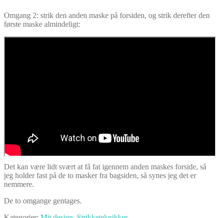
Omgang 2: strik den anden maske på forsiden, og strik derefter den
første maske almindeligt:
Det kan være lidt svært at få fat igennem anden maskes forside, så
jeg holder fast på de to masker fra bagsiden, så synes jeg det er
nemmere.
De to omgange gentages.
Kategorier:
Mit design
,
Strikketeknikker