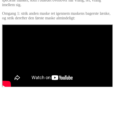
specielle masker, som i billedet ovenover har vrang, ret, vrang
imellem sig.
Omgang 1: strik anden maske ret igennem maskens bagerste lænke,
og strik derefter den første maske almindeligt: