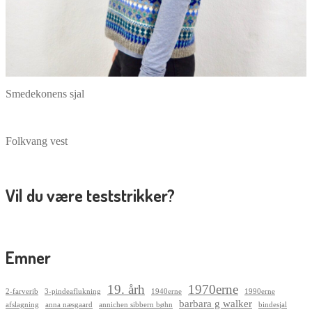
Smedekonens sjal
Folkvang vest
Vil du være teststrikker?
Emner
19. årh
1970erne
2-farverib
3-pindeaflukning
1940erne
1990erne
barbara g walker
afslagning
anna næsgaard
annichen sibbern bøhn
bindesjal