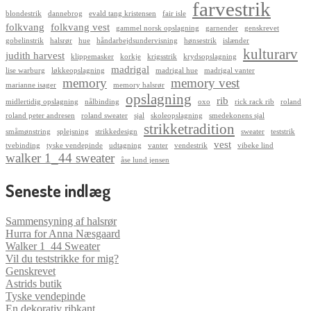
farvestrik
blondestrik
dannebrog
evald tang kristensen
fair isle
folkvang
folkvang vest
gammel norsk opslagning
garnender
genskrevet
gobelinstrik
halsrør
hue
håndarbejdsundervisning
hønsestrik
islænder
kulturarv
judith harvest
klippemasker
korkje
krigsstrik
krydsopslagning
madrigal
lise warburg
løkkeopslagning
madrigal hue
madrigal vanter
memory
memory vest
marianne isager
memory halsrør
opslagning
rib
midlertidig opslagning
nålbinding
oxo
rick rack rib
roland
roland peter andresen
roland sweater
sjal
skoleopslagning
smedekonens sjal
strikketradition
småmønstring
splejsning
strikkedesign
sweater
teststrik
vest
tvebinding
tyske vendepinde
udtagning
vanter
vendestrik
vibeke lind
walker 1_44 sweater
åse lund jensen
Seneste indlæg
Sammensyning af halsrør
Hurra for Anna Næsgaard
Walker 1_44 Sweater
Vil du teststrikke for mig?
Genskrevet
Astrids butik
Tyske vendepinde
En dekorativ ribkant