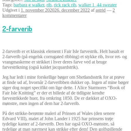
Tags:
barbara g walker
,
rib
,
rick rack rib
,
walker 1_44 sweater
Udgivet i
1. november 2020
26. december 2022
af
astrid
—
2
kommentarer
2-farverib
2-farverib er et klassisk element i Fair Isle farvestrik. Helt basalt er
2-farverib (på engelsk corrugated ribbing) et stykke rib, hvor ret- og
vrangmaskerne er strikket i hver deres farve ved at bruge
farvestrikning (også kaldet jacquardstrik).
Jeg har ledt i mine forskellige bøger om Shetlandsstrik for at prøve
at finde ud af, hvornår 2-farveribben dukker op. Ingen af mine bøger
siger dog noget specifikt om lige dette. I Alice Starmores “Book of
Fair Isle Knitting” er der et billede af de tidligste kendte
farvestrikkede huer, fra omkring 1850. De er dækket af OXO-
mønstre, men ingen af dem har 2-farverib.
På det strikke-berømte maleri af Prinsen af Wales (den senere
Edvard VIII), malet af John Lander i 1925 har prinsens trøje
tydelige kanter af 2-farverib. Den har også OXO-mønstre, så
tydelige at man nærmest kan strikke efter dem! Den golfspillende