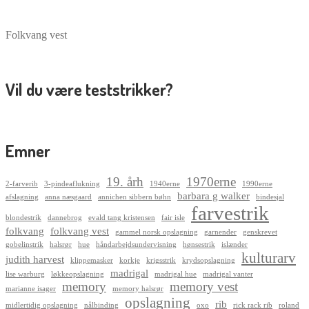
Folkvang vest
Vil du være teststrikker?
Emner
19. årh
1970erne
2-farverib
3-pindeaflukning
1940erne
1990erne
barbara g walker
afslagning
anna næsgaard
annichen sibbern bøhn
bindesjal
farvestrik
blondestrik
dannebrog
evald tang kristensen
fair isle
folkvang
folkvang vest
gammel norsk opslagning
garnender
genskrevet
gobelinstrik
halsrør
hue
håndarbejdsundervisning
hønsestrik
islænder
kulturarv
judith harvest
klippemasker
korkje
krigsstrik
krydsopslagning
madrigal
lise warburg
løkkeopslagning
madrigal hue
madrigal vanter
memory
memory vest
marianne isager
memory halsrør
opslagning
rib
midlertidig opslagning
nålbinding
oxo
rick rack rib
roland