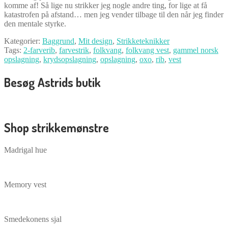
komme af! Så lige nu strikker jeg nogle andre ting, for lige at få
katastrofen på afstand… men jeg vender tilbage til den når jeg finder
den mentale styrke.
Kategorier:
Baggrund
,
Mit design
,
Strikketeknikker
Tags:
2-farverib
,
farvestrik
,
folkvang
,
folkvang vest
,
gammel norsk
opslagning
,
krydsopslagning
,
opslagning
,
oxo
,
rib
,
vest
Besøg Astrids butik
Shop strikkemønstre
Madrigal hue
Memory vest
Smedekonens sjal