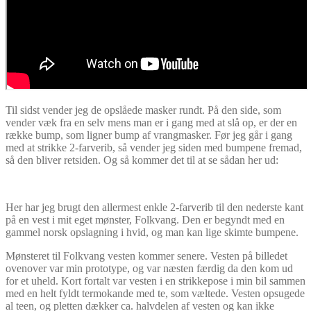
Til sidst vender jeg de opslåede masker rundt. På den side, som
vender væk fra en selv mens man er i gang med at slå op, er der en
række bump, som ligner bump af vrangmasker. Før jeg går i gang
med at strikke 2-farverib, så vender jeg siden med bumpene fremad,
så den bliver retsiden. Og så kommer det til at se sådan her ud:
Her har jeg brugt den allermest enkle 2-farverib til den nederste kant
på en vest i mit eget mønster, Folkvang. Den er begyndt med en
gammel norsk opslagning i hvid, og man kan lige skimte bumpene.
Mønsteret til Folkvang vesten kommer senere. Vesten på billedet
ovenover var min prototype, og var næsten færdig da den kom ud
for et uheld. Kort fortalt var vesten i en strikkepose i min bil sammen
med en helt fyldt termokande med te, som væltede. Vesten opsugede
al teen, og pletten dækker ca. halvdelen af vesten og kan ikke