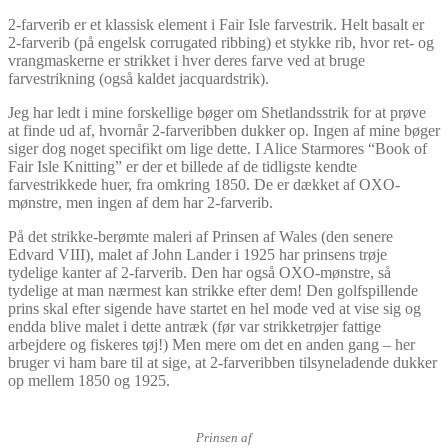
2-farverib er et klassisk element i Fair Isle farvestrik. Helt basalt er
2-farverib (på engelsk corrugated ribbing) et stykke rib, hvor ret- og
vrangmaskerne er strikket i hver deres farve ved at bruge
farvestrikning (også kaldet jacquardstrik).
Jeg har ledt i mine forskellige bøger om Shetlandsstrik for at prøve
at finde ud af, hvornår 2-farveribben dukker op. Ingen af mine bøger
siger dog noget specifikt om lige dette. I Alice Starmores “Book of
Fair Isle Knitting” er der et billede af de tidligste kendte
farvestrikkede huer, fra omkring 1850. De er dækket af OXO-
mønstre, men ingen af dem har 2-farverib.
På det strikke-berømte maleri af Prinsen af Wales (den senere
Edvard VIII), malet af John Lander i 1925 har prinsens trøje
tydelige kanter af 2-farverib. Den har også OXO-mønstre, så
tydelige at man nærmest kan strikke efter dem! Den golfspillende
prins skal efter sigende have startet en hel mode ved at vise sig og
endda blive malet i dette antræk (før var strikketrøjer fattige
arbejdere og fiskeres tøj!) Men mere om det en anden gang – her
bruger vi ham bare til at sige, at 2-farveribben tilsyneladende dukker
op mellem 1850 og 1925.
Prinsen af