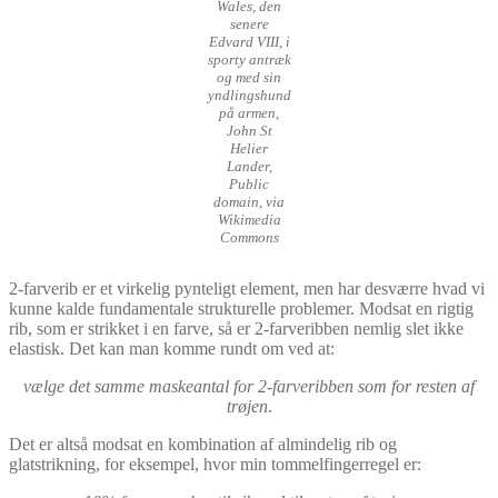
Wales, den
senere
Edvard VIII, i
sporty antræk
og med sin
yndlingshund
på armen,
John St
Helier
Lander,
Public
domain, via
Wikimedia
Commons
2-farverib er et virkelig pynteligt element, men har desværre hvad vi
kunne kalde fundamentale strukturelle problemer. Modsat en rigtig
rib, som er strikket i en farve, så er 2-farveribben nemlig slet ikke
elastisk. Det kan man komme rundt om ved at:
vælge det samme maskeantal for 2-farveribben som for resten af
trøjen
.
Det er altså modsat en kombination af almindelig rib og
glatstrikning, for eksempel, hvor min tommelfingerregel er: