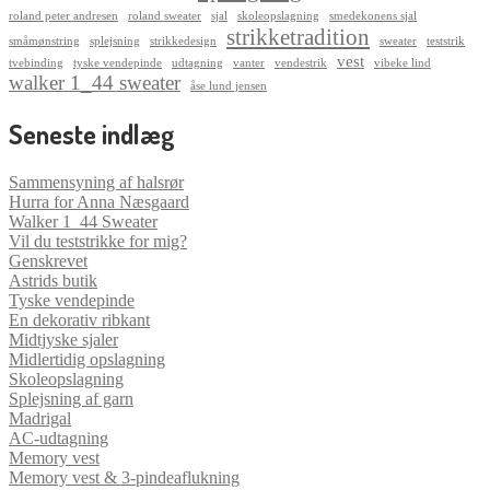
roland peter andresen
roland sweater
sjal
skoleopslagning
smedekonens sjal
strikketradition
småmønstring
splejsning
strikkedesign
sweater
teststrik
vest
tvebinding
tyske vendepinde
udtagning
vanter
vendestrik
vibeke lind
walker 1_44 sweater
åse lund jensen
Seneste indlæg
Sammensyning af halsrør
Hurra for Anna Næsgaard
Walker 1_44 Sweater
Vil du teststrikke for mig?
Genskrevet
Astrids butik
Tyske vendepinde
En dekorativ ribkant
Midtjyske sjaler
Midlertidig opslagning
Skoleopslagning
Splejsning af garn
Madrigal
AC-udtagning
Memory vest
Memory vest & 3-pindeaflukning