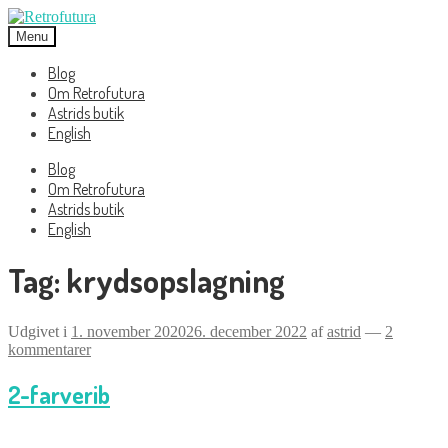
Spring
Spring
til
til
Menu
navigation
indhold
Blog
Om Retrofutura
Astrids butik
English
Blog
Om Retrofutura
Astrids butik
English
Tag:
krydsopslagning
Udgivet i
1. november 2020
26. december 2022
af
astrid
—
2
kommentarer
2-farverib