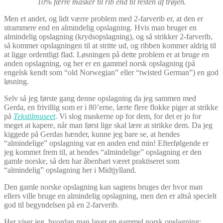
10% færre masker til rib end til resten af trøjen.
Men et andet, og lidt værre problem med 2-farverib er, at den er
strammere end en almindelig opslagning. Hvis man bruger en
almindelig opslagning (krydsopslagning), og så strikker 2-farverib,
så kommer opslagningen til at stritte ud, og ribben kommer aldrig til
at ligge ordentligt flad. Løsningen på dette problem er at bruge en
anden opslagning, og her er en gammel norsk opslagning (på
engelsk kendt som “old Norwegian” eller “twisted German”) en god
løsning.
Selv så jeg første gang denne opslagning da jeg sammen med
Gerda, en frivillig som er i 80’erne, lærte flere flokke piger at strikke
på
Tekstilmuseet
. Vi slog maskerne op for dem, for det er jo for
meget at kapere, når man først lige skal lære at strikke dem. Da jeg
kiggede på Gerdas hænder, kunne jeg bare se, at hendes
“almindelige” opslagning var en anden end min! Efterfølgende er
jeg kommet frem til, at hendes “almindelige” opslagning er den
gamle norske, så den har åbenbart været praktiseret som
“almindelig” opslagning her i Midtjylland.
Den gamle norske opslagning kan sagtens bruges der hvor man
ellers ville bruge en almindelig opslagning, men den er altså specielt
god til begyndelsen på en 2-farverib.
Her viser jeg, hvordan man laver en gammel norsk opslagning: